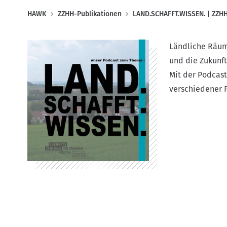
P
HAWK
ZZHH-Publikationen
LAND.SCHAFFT.WISSEN. | ZZH
f
a
Ländliche Räum
d
und die Zukunft
n
Mit der Podcas
a
verschiedener 
v
i
g
a
t
i
o
n