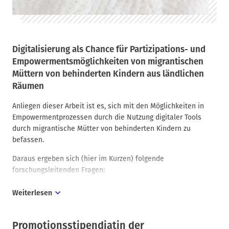
Digitalisierung als Chance für Partizipations- und
Empowermentsmöglichkeiten von migrantischen
Müttern von behinderten Kindern aus ländlichen
Räumen
Anliegen dieser Arbeit ist es, sich mit den Möglichkeiten in
Empowermentprozessen durch die Nutzung digitaler Tools
durch migrantische Mütter von behinderten Kindern zu
befassen.
Daraus ergeben sich (hier im Kurzen) folgende
forschungsleitenden Fragen:
Weiterlesen
Kann die Nutzung von digitalen Techniken eine Chance für
Selbstermächtigung und Teilhabe dieser Frauen sein? Gibt es
Risiken und Nachteile bei der Internetnutzung als Ort und
Promotionsstipendiatin der