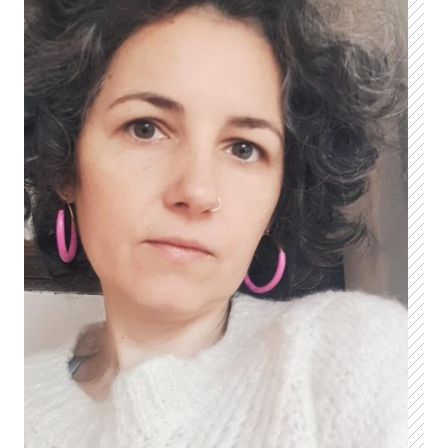
Engagementforschung an und baut auf bestehende
Forschungsergebnisse auf.
Die Datengrundlage bilden autobiografisch-narrative
Interviews mit ehemals Engagierten aus unterschiedlichen
Bereichen, darunter Flüchtlingshilfe, Feuerwehr, Heimat-,
Musik- und Sportverein sowie ein Bürgerbusprojekt (vgl.
Schütze 1983; Rosenthal 2002). Das Sample umfasst Personen
verschiedenen Geschlechts, Alters und Lebenssituationen. Die
Interviews wurden nach Schütze (1983) und Rosenthal (2002)
geführt; die Auswertung erfolgt gemäß Grounded Theory mit
dem Kodierverfahren nach Strauss und Corbin (1996). Ziel des
Vorhabens ist es, das Verständnis für den Verlauf und die
Prävention von Engagementabbrüchen – insbesondere in
ländlichen Räumen – zu fördern sowie deren problematische
Auswirkungen sichtbarer zu machen und im Diskurs sowie in
der Engagementförderung stärker zu berücksichtigen.
Kontakt:
Malina Küster
(vormals Haßelbusch)