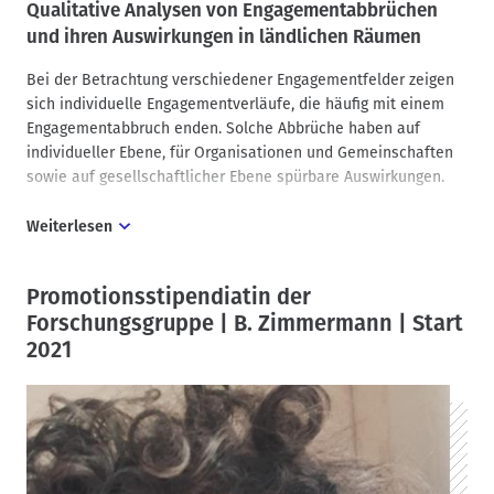
Qualitative Analysen von Engagementabbrüchen
und ihren Auswirkungen in ländlichen Räumen
Bei der Betrachtung verschiedener Engagementfelder zeigen
sich individuelle Engagementverläufe, die häufig mit einem
Engagementabbruch enden. Solche Abbrüche haben auf
individueller Ebene, für Organisationen und Gemeinschaften
sowie auf gesellschaftlicher Ebene spürbare Auswirkungen.
Weiterlesen
Für Engagierte kann der Verlust sozialer Teilhabe
psychosoziale Belastungen nach sich ziehen, während
Organisationen und Gemeinschaften wichtige Beiträge zur
Promotionsstipendiatin der
Zielerreichung fehlen. Gesellschaftlich beeinflussen
Forschungsgruppe | B. Zimmermann | Start
Engagementabbrüche die soziale Inklusion, den solidarischen
2021
Zusammenhalt und die demokratische Teilhabe.
Das qualitative Promotionsvorhaben untersucht, wie
Engagementabbrüche verlaufen, welche Abbruchformen
existieren und welche Auswirkungen daraus entstehen
können. Es knüpft an aktuelle Diskurse der