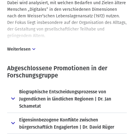
Dabei wird analysiert, mit welchen Bedarfen und Zielen ältere
Menschen „Digitales“ in den verschiedenen Dimensionen
nach dem Weisser’schen Lebenslagenansatz (1972) nutzen.
Der Fokus liegt insbesondere auf der Organisation des Alltags,
der Gestaltung von gesellschaftlicher Teilhabe und
gelingendem Altern.
Weiterlesen
Daraus resultieren folgende Fragen: In welcher Lebenslage
(wann/unter welchen Lebensumständen und mit welchen
Ressourcen) wird Digitalisierung wie (Strategie) Teil der
Abgeschlossene Promotionen in der
Lebensbewältigungsstrategie im Alltag von Menschen in der
Forschungsgruppe
Nacherwerbsphase? Wie ändern sich dadurch – retrospektiv
und prospektiv – Teilhabechancen?
Biographische Entscheidungsprozesse von
Kontakt:
Yasemin Erdoğan
| HAWK Holzminden
Jugendlichen in ländlichen Regionen | Dr. Jan
Schametat
Eigensinnbezogene Konflikte zwischen
bürgerschaftlich Engagierten | Dr. David Rüger