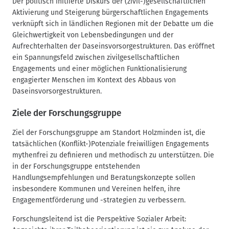
Der politisch initiierte Diskurs der (zivil-)gesellschaftlichen
n
Aktivierung und Steigerung bürgerschaftlichen Engagements
a
verknüpft sich in ländlichen Regionen mit der Debatte um die
v
Gleichwertigkeit von Lebensbedingungen und der
i
Aufrechterhalten der Daseinsvorsorgestrukturen. Das eröffnet
g
ein Spannungsfeld zwischen zivilgesellschaftlichen
a
Engagements und einer möglichen Funktionalisierung
t
engagierter Menschen im Kontext des Abbaus von
Daseinsvorsorgestrukturen.
i
o
Ziele der Forschungsgruppe
n
Ziel der Forschungsgruppe am Standort Holzminden ist, die
tatsächlichen (Konflikt-)Potenziale freiwilligen Engagements
mythenfrei zu definieren und methodisch zu unterstützen. Die
in der Forschungsgruppe entstehenden
Handlungsempfehlungen und Beratungskonzepte sollen
insbesondere Kommunen und Vereinen helfen, ihre
Engagementförderung und -strategien zu verbessern.
Forschungsleitend ist die Perspektive Sozialer Arbeit: