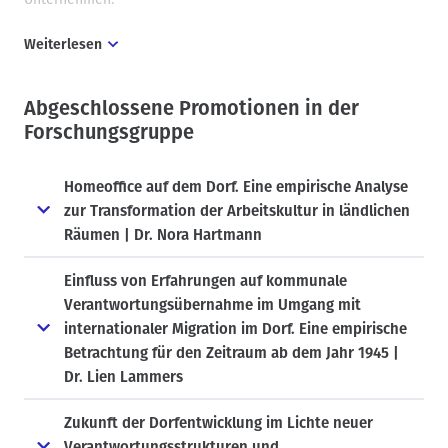
Weiterlesen
Forschungsfrage:
Abgeschlossene Promotionen in der
Die regionalökonomischen Auswirkungen des digitalen
Forschungsgruppe
Wandels werden bislang vorrangig im städtischen Kontext
diskutiert und erforscht. Wissenschaftliche Aussagen über die
Homeoffice auf dem Dorf. Eine empirische Analyse
Interaktionen zwischen bestehender und szenarischer
Digitalisierung und Wirtschaftsaktivitäten in ländlichen
zur Transformation der Arbeitskultur in ländlichen
Kommunen fehlen in der Literatur.
Räumen | Dr. Nora Hartmann
In der Promotion soll daher insbesondere die Frage
Einfluss von Erfahrungen auf kommunale
beantwortet werden, welchen Stellenwert die Digitalisierung
Verantwortungsübernahme im Umgang mit
als Treiber der wirtschaftlichen Entwicklung für
internationaler Migration im Dorf. Eine empirische
Wirtschaftsstandorte im ländlichen Raum schon hat bzw.
Betrachtung für den Zeitraum ab dem Jahr 1945 |
zukünftig haben wird. Es sollen verschiedene Branchen und
Dr. Lien Lammers
Unternehmensgrößen (kleinst-, kleine sowie mittlere
Unternehmen) vergleichend analysiert werden.
Zukunft der Dorfentwicklung im Lichte neuer
Für das Forschungsvorhaben werden exemplarisch Dörfer in
Verantwortungsstrukturen und