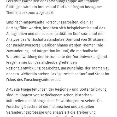
Forschungsarbeiten der Forschungsgruppe am Standort
n
Göttingen wird ein breites auf Dorf und Region bezogenes
a
Themenspektrum abgedeckt.
v
i
Empirisch-angewandte Forschungsarbeiten, die hier
durchgeführt werden, beziehen sich beispielsweise auf das
g
Alltagsleben und die Lebensqualität im Dorf sowie auf die
a
Analyse des Wirtschaftsstandortes Dorf und von Strukturen
t
der Daseinsvorsorge. Darüber hinaus werden Themen, wie
i
Zuwanderung und Integration im Dorf, die methodische
o
Weiterentwicklung der Instrumente der Dorfentwicklung und
n
Fragen einer bundesländerübergreifenden
Regionalentwicklung bearbeitet, um nur einige der Themen zu
nennen. Weiterhin stehen Bezüge zwischen Dorf und Stadt im
Fokus des Forschungsinteresses.
Aktuelle Fragestellungen der Regional- und Dorfentwicklung
sind im Kontext von sozioökonomischen, historisch-
kulturellen und ökologischen Entwicklungen zu sehen. Die
Forschung beschreibt die historischen und aktuellen
Veränderungsprozesse und analysiert die Treiber und