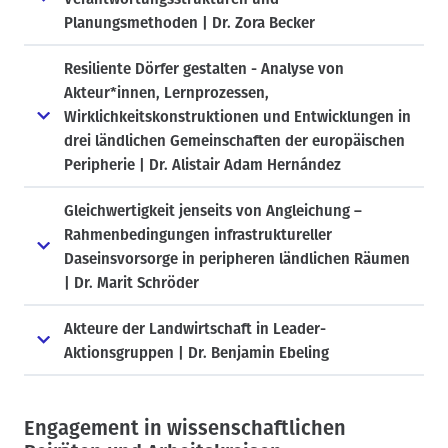
drei Regionen in verschiedenen Bundesländern in
Planungsmethoden | Dr. Zora Becker
Deutschland untersucht. Um die möglichen Einflussfaktoren
und Auswirkungen der Digitalisierung zu identifizieren, werden
Resiliente Dörfer gestalten - Analyse von
qualitative Experteninterviews mit Vertretern von
Akteur*innen, Lernprozessen,
Unternehmen geführt.
Wirklichkeitskonstruktionen und Entwicklungen in
Kontakt:
drei ländlichen Gemeinschaften der europäischen
Peripherie | Dr. Alistair Adam Hernández
Finja Mieth, Promotionsstipendiatin HAWK Göttingen
finja.mieth2 (at) hawk.de
Gleichwertigkeit jenseits von Angleichung –
Rahmenbedingungen infrastruktureller
Daseinsvorsorge in peripheren ländlichen Räumen
| Dr. Marit Schröder
Akteure der Landwirtschaft in Leader-
Aktionsgruppen | Dr. Benjamin Ebeling
Engagement in wissenschaftlichen