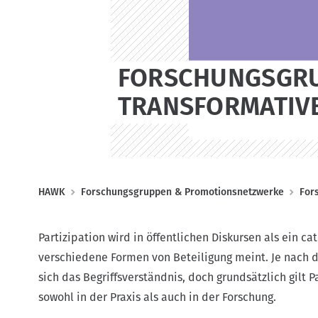
FORSCHUNGSGRU
TRANSFORMATIV
P
HAWK
Forschungsgruppen & Promotionsnetzwerke
For
f
a
Partizipation wird in öffentlichen Diskursen als ein c
d
verschiedene Formen von Beteiligung meint. Je nach d
n
sich das Begriffsverständnis, doch grundsätzlich gilt P
a
sowohl in der Praxis als auch in der Forschung.
v