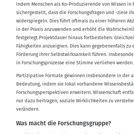
Indem Menschen als Ko-Produzierende von Wissen in 
i
sichergestellt, dass die Forschungsfragen und -ziele i
g
widerspiegeln. Dies führt oftmals zu einer höheren Ak
a
in der Praxis anzuwenden und erhöht die Wahrscheinli
t
festgelegt Projektdauer hinaus fortbestehen. Gleichze
i
Fähigkeiten anzueignen. Dies kann gegebenenfalls zu ei
o
Förderung ihrer Selbstwirksamkeit führen. Insbesond
n
in Forschungsprozesse eine Stimme verliehen werden.
Partizipative Formate gewinnen insbesondere in de
Bedeutung, indem sie lokal vorhandene Wissensbestän
Forschungsperspektiven erweitern. Wissenschaft entfal
nur dazu beitragen, soziale Wirklichkeiten zu verste
verändern.
Was macht die Forschungsgruppe?