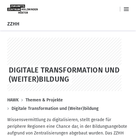
H
M
HAWK
a
a
ZZHH
i
u
n
D
S
p
M
i
k
t
e
r
i
n
n
e
p
a
u
k
t
v
t
o
DIGITALE TRANSFORMATION UND
i
z
s
g
(WEITER)BILDUNG
u
t
a
m
a
t
I
g
i
P
HAWK
Themen & Projekte
n
e
o
h
f
Digitale Transformation und (Weiter)bildung
a
n
a
Wissensvermittlung zu digitalisieren, stellt gerade für
l
d
periphere Regionen eine Chance dar, in der Bildungsangebote
t
n
aufgrund von Zentralisierungen abgebaut wurden. Das ZZHH