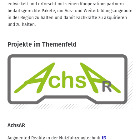
a
entwickelt und erforscht mit seinen Kooperationspartnern
v
bedarfsgerechte Pakete, um Aus- und Weiterbildungsangebote
i
in der Region zu halten und damit Fachkräfte zu akquirieren
g
und zu halten.
a
t
Projekte im Themenfeld
i
o
n
AchsAR
Augmented Reality in der Nutzfahrzeugtechnik