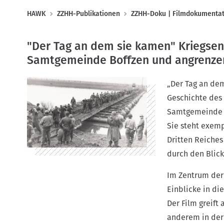
P
HAWK
ZZHH-Publikationen
ZZHH-Doku | Filmdokumentat
f
a
"Der Tag an dem sie kamen" Kriegsen
d
Samtgemeinde Boffzen und angrenze
n
a
„Der Tag an dem
v
Geschichte des
i
Samtgemeinde B
g
Sie steht exemp
a
Dritten Reiche
t
durch den Blick
i
Im Zentrum der
o
Einblicke in di
n
Der Film greift
anderem in der