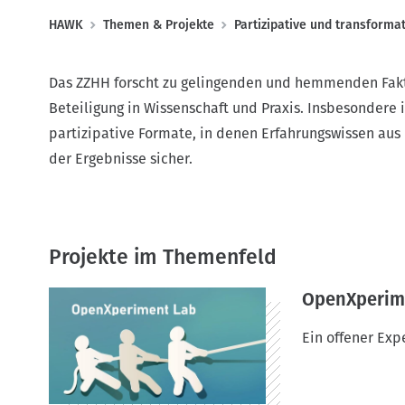
P
HAWK
Themen & Projekte
Partizipative und transforma
f
a
Das ZZHH forscht zu gelingenden und hemmenden Fak
d
Beteiligung in Wissenschaft und Praxis. Insbesonder
n
partizipative Formate, in denen Erfahrungswissen aus
a
der Ergebnisse sicher.
v
i
g
a
Projekte im Themenfeld
t
OpenXperim
i
o
Ein offener Exp
n