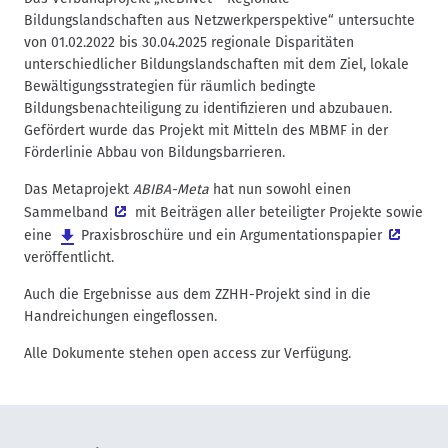
n
Bildungslandschaften aus Netzwerkperspektive“ untersuchte
a
von 01.02.2022 bis 30.04.2025 regionale Disparitäten
v
unterschiedlicher Bildungslandschaften mit dem Ziel, lokale
i
Bewältigungsstrategien für räumlich bedingte
g
Bildungsbenachteiligung zu identifizieren und abzubauen.
Gefördert wurde das Projekt mit Mitteln des MBMF in der
a
Förderlinie Abbau von Bildungsbarrieren.
t
i
Das Metaprojekt
ABIBA-Meta
hat nun sowohl einen
o
Sammelband
mit Beiträgen aller beteiligter Projekte sowie
n
eine
Praxisbroschüre
und ein
Argumentationspapier
veröffentlicht.
Auch die Ergebnisse aus dem ZZHH-Projekt sind in die
Handreichungen eingeflossen.
Alle Dokumente stehen open access zur Verfügung.