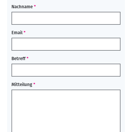
a
Nachname
v
i
g
a
Email
t
i
o
n
Betreff
Mitteilung